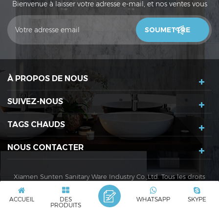
Bienvenue à laisser votre adresse e-mail, et nos ventes vous
contacteront dans les 24 heures. Merci!
À PROPOS DE NOUS
SUIVEZ-NOUS
TAGS CHAUDS
NOUS CONTACTER
Xiamen Sunten Sanitary Ware Industry Co.,Ltd. Tous les droits
sont réservés. |
XML
|
Politique de confidentialité
ACCUEIL
DES
WHATSAPP
SKYPE
Réseau IPv6 pris en charge
IPv6
PRODUITS