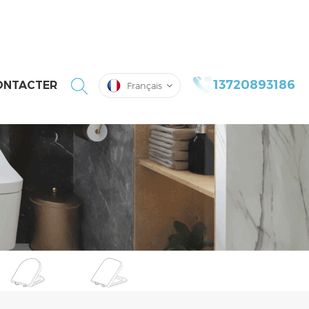
13720893186
ONTACTER
Français