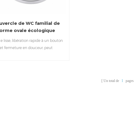
uvercle de WC familial de
forme ovale écologique
usse de siège de toilette
e lisse, libération rapide à un bouton
pour enfants adultes
et fermeture en douceur, peut
nnaliser la couleur selon vos besoins.
Un total de
1
pages