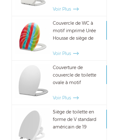
forme ovale
décorative pour salle
Voir Plus
de bain
Couvercle de WC à
motif imprimé Urée
Housse de siège de
toilette décorative
bricolage
Voir Plus
Couverture de
couvercle de toilette
ovale à motif
personnalisé
Couverture de siège de
Voir Plus
toilette décorative
Siège de toilette en
bricolage
forme de V standard
américain de 19
pouces pour adultes et