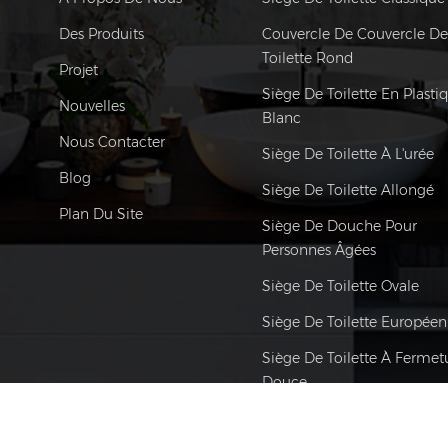
Des Produits
Couvercle De Couvercle D
Toilette Rond
Projet
Siège De Toilette En Plasti
Nouvelles
Blanc
Nous Contacter
Siège De Toilette À L'urée
Blog
Siège De Toilette Allongé
Plan Du Site
Siège De Douche Pour
Personnes Âgées
Siège De Toilette Ovale
Siège De Toilette Européen
Siège De Toilette À Fermet
Douce