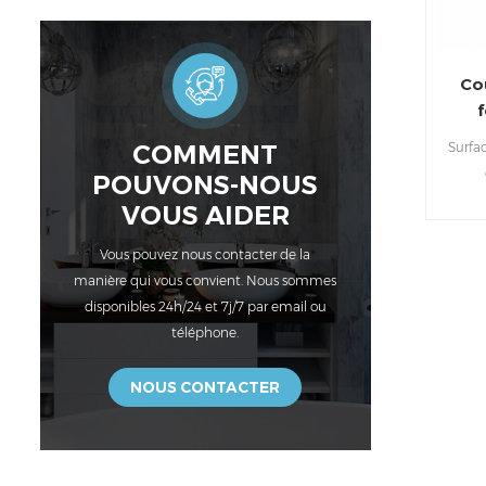
Co
ho
COMMENT
Surfac
POUVONS-NOUS
perso
VOUS AIDER
Vous pouvez nous contacter de la
manière qui vous convient. Nous sommes
disponibles 24h/24 et 7j/7 par email ou
téléphone.
NOUS CONTACTER