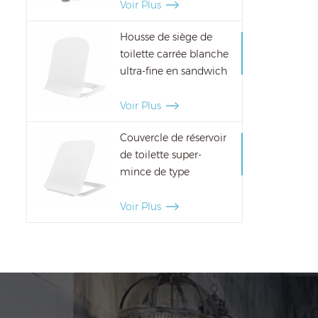
enfants
Voir Plus
Housse de siège de
toilette carrée blanche
ultra-fine en sandwich
classique
Voir Plus
Couvercle de réservoir
de toilette super-
mince de type
sandwich siège de
toilette ultra-mince
Voir Plus