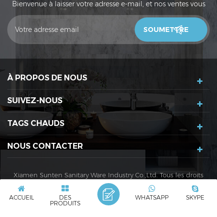
Bienvenue à laisser votre adresse e-mail, et nos ventes vous
contacteront dans les 24 heures. Merci!
À PROPOS DE NOUS
SUIVEZ-NOUS
TAGS CHAUDS
NOUS CONTACTER
Xiamen Sunten Sanitary Ware Industry Co.,Ltd. Tous les droits
sont réservés. |
XML
|
Politique de confidentialité
ACCUEIL
DES
WHATSAPP
SKYPE
Réseau IPv6 pris en charge
IPv6
PRODUITS