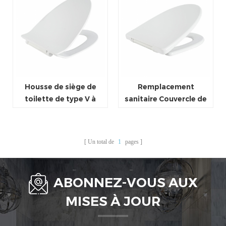
Housse de siège de
Remplacement
toilette de type V à
sanitaire Couvercle de
fermeture lente housse
réservoir de toilette en
de siège de toilette à
forme de V spécial
l'urée de forme spéciale
couvercle de siège de
Un total de
1
pages
toilette plat universel
ABONNEZ-VOUS AUX
MISES À JOUR