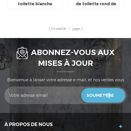
toilette blanche
de toilette rond de
universelle en forme de
forme ovale blanc
D standard européenne
housse de siège de
de conception mince
toilette de taille
Un total de
1
pages
universelle
ABONNEZ-VOUS AUX
MISES À JOUR
Bienvenue à laisser votre adresse e-mail, et nos ventes vous
contacteront dans les 24 heures. Merci!
À PROPOS DE NOUS