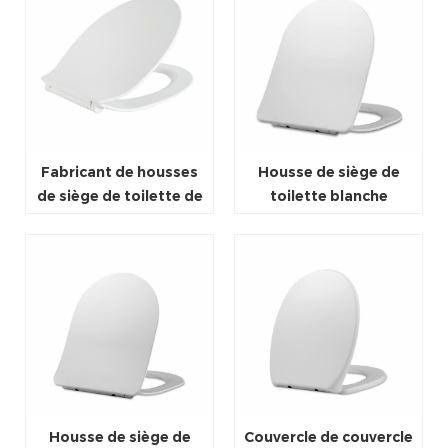
Fabricant de housses
Housse de siège de
de siège de toilette de
toilette blanche
confort de forme ovale
standard européenne
universel respectueux
mince de type D en
de l'environnement
forme de siège de
toilette
Housse de siège de
Couvercle de couvercle